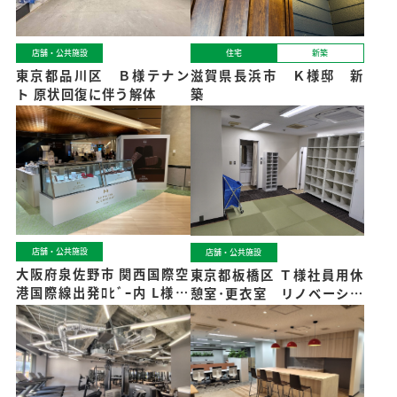
住宅
新築
店舗・公共施設
滋賀県長浜市 Ｋ様邸 新
東京都品川区 Ｂ様テナン
築
ト 原状回復に伴う解体
店舗・公共施設
店舗・公共施設
大阪府泉佐野市 関西国際空
東京都板橋区 Ｔ様社員用休
港国際線出発ﾛﾋﾞｰ内 L様 P
憩室･更衣室 リノベーショ
OPUP催事 新装
ン