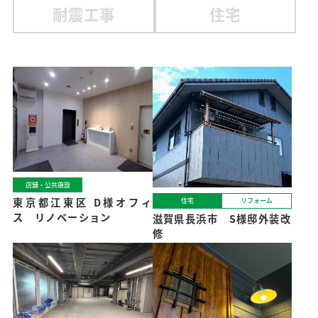
耐震工事
住宅
店舗・公共施設
東京都江東区 D様オフィ
住宅
リフォーム
ス リノベーション
滋賀県長浜市 S様邸外装改
修