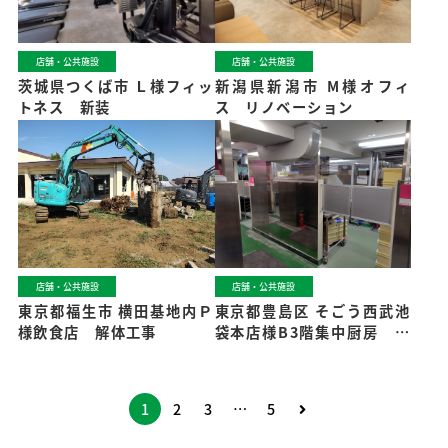
店舗・公共施設
店舗・公共施設
茨城県つくば市 Ｌ様フィッ
新潟県新潟市 M様オフィ
トネス 新装
ス リノベーション
店舗・公共施設
店舗・公共施設
東京都福生市 横田基地内Ｐ
東京都豊島区 そごう西武池
様飲食店 解体工事
袋本店様B3階集中厨房 リ
ノベーション
1
2
3
…
5